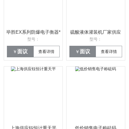
毕胜EX系列防爆电子衡器*
硫酸液体灌装机厂家供应
型号：
型号：
面议
面议
￥
查看详情
￥
查看详情
上海供应钰恒计重天平
低价销售电子称砝码