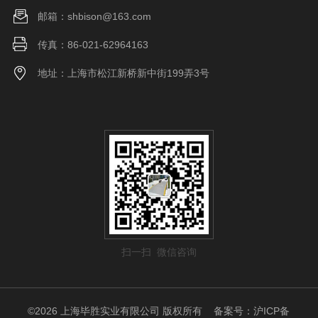
邮箱：shbison@163.com
传真：86-021-62964163
地址：上海市松江新桥新中街199弄3号
扫一扫 微信咨询
©2026 上海毕胜实业有限公司 版权所有
备案号：沪ICP备