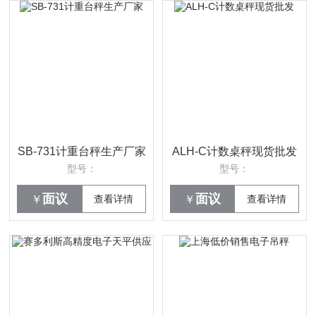
SB-731计重台秤生产厂家
ALH-C计数桌秤现货批发
型号：
型号：
面议
面议
￥
查看详情
￥
查看详情