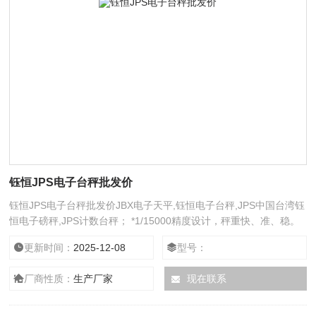
钰恒JPS电子台秤批发价
钰恒JPS电子台秤批发价JBX电子天平,钰恒电子台秤,JPS中国台湾钰
恒电子磅秤,JPS计数台秤； *1/15000精度设计，秤重快、准、稳。
更新时间：
2025-12-08
型号：
厂商性质：
生产厂家
现在联系