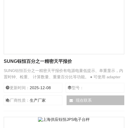
SUNG钰恒百分之一精密天平报价
SUNG钰恒百分之一精密天平报价有电源电量低提示、单重显示，内
置时钟、检重、 计算数量、重量百分比等功能。 ● 可使用 adapter
或4颗2号电池，具有低电压提示。 ● 标准配备原厂四方防风罩，并
更新时间：
2025-12-08
型号：
可选配背面显示屏幕。
厂商性质：
生产厂家
现在联系