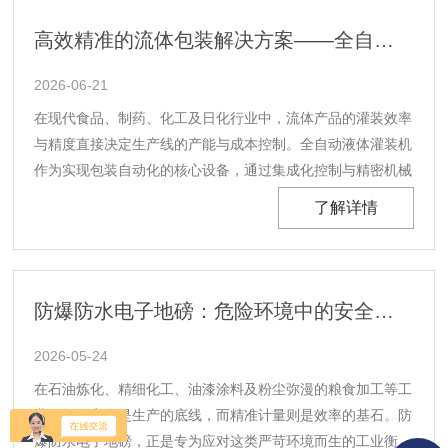
常规电子小地磅1.5*1......
高效精准的流体包装解决方案——全自动液体灌装机赋能生产线升级
2026-06-21
在现代食品、制药、化工及日化行业中，流体产品的灌装效率
与精度直接决定生产线的产能与成本控制。全自动液体灌装机
作为实现包装自动化的核心设备，通过集成化控制与精密机械
结构，将理瓶、灌装、封盖、贴标等工序无缝衔接，告别传统
了解详情
人工操作的低效与误差，为企业构建智能化、无人化生产场景
提供坚实支撑。全自动液体灌装机的核心优势在于其高度......
防爆防水电子地磅：危险环境中的安全计量卫士
2026-05-24
在石油炼化、精细化工、油漆涂料及粉尘弥漫的粮食加工等工
业现场，安全是生产的底线，而精准计量则是效率的基石。防
爆防水电子地磅，正是专为应对这类严苛环境而生的工业衡