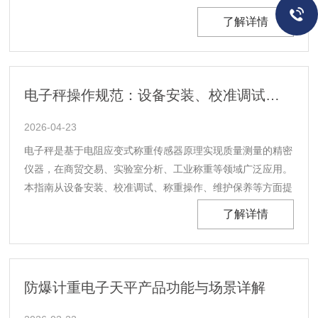
器。它不仅解决了易燃易爆场所不敢称、不能称的难题，更以
了解详情
防护性能，成为连接安全生产与高效管理的核心枢纽。一、本
质安全：双重防爆技术的硬核守护本产品核心的价值在于
其......
电子秤操作规范：设备安装、校准调试、称重操作、维护保养
2026-04-23
电子秤是基于电阻应变式称重传感器原理实现质量测量的精密
仪器，在商贸交易、实验室分析、工业称重等领域广泛应用。
本指南从设备安装、校准调试、称重操作、维护保养等方面提
供系统操作指导，确保称重数据的准确性和设备使用寿命。
了解详情
一、设备安装与环境要求电子秤应水平放置于稳固的承重台
面，台面平整度偏差小于0.5mm/m，承载能力不低于最......
防爆计重电子天平产品功能与场景详解