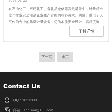
2026-03-22
在石油化工、医药化工、危化品仓储等高危场景中，计量精准
度与作业安全性是企业生产管控的核心诉求。防爆计重电子天
平作为专业的防爆计量设备，凭借本质安全设计、高精度称
重、稳定耐用的核心优势，破解普通电子天平在易燃易爆环境
了解详情
中无法安全使用的痛点，实现对固体、液体、粉末等物料的精
准计重，广泛应用于危化品配料、医药原料称量、防爆车
间......
下一页
末页
Contact Us
QQ：18313880
邮箱：shbison@163.com