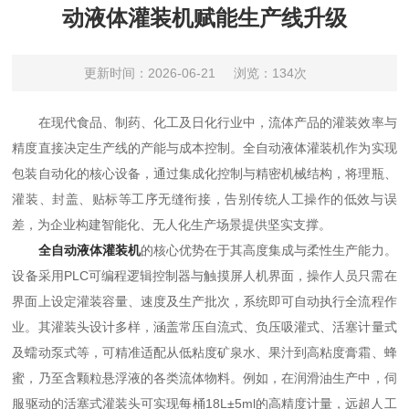
动液体灌装机赋能生产线升级
更新时间：2026-06-21
浏览：134次
在现代食品、制药、化工及日化行业中，流体产品的灌装效率与
精度直接决定生产线的产能与成本控制。全自动液体灌装机作为实现
包装自动化的核心设备，通过集成化控制与精密机械结构，将理瓶、
灌装、封盖、贴标等工序无缝衔接，告别传统人工操作的低效与误
差，为企业构建智能化、无人化生产场景提供坚实支撑。
全自动液体灌装机
的核心优势在于其高度集成与柔性生产能力。
设备采用PLC可编程逻辑控制器与触摸屏人机界面，操作人员只需在
界面上设定灌装容量、速度及生产批次，系统即可自动执行全流程作
业。其灌装头设计多样，涵盖常压自流式、负压吸灌式、活塞计量式
及蠕动泵式等，可精准适配从低粘度矿泉水、果汁到高粘度膏霜、蜂
蜜，乃至含颗粒悬浮液的各类流体物料。例如，在润滑油生产中，伺
服驱动的活塞式灌装头可实现每桶18L±5ml的高精度计量，远超人工