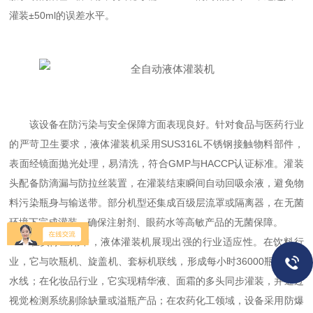
灌装±50ml的误差水平。
该设备在防污染与安全保障方面表现良好。针对食品与医药行业
的严苛卫生要求，液体灌装机采用SUS316L不锈钢接触物料部件，
表面经镜面抛光处理，易清洗，符合GMP与HACCP认证标准。灌装
头配备防滴漏与防拉丝装置，在灌装结束瞬间自动回吸余液，避免物
料污染瓶身与输送带。部分机型还集成百级层流罩或隔离器，在无菌
环境下完成灌装，确保注射剂、眼药水等高敏产品的无菌保障。
在实际应用中，液体灌装机展现出强的行业适应性。在饮料行
业，它与吹瓶机、旋盖机、套标机联线，形成每小时36000瓶的高速
水线；在化妆品行业，它实现精华液、面霜的多头同步灌装，并通过
视觉检测系统剔除缺量或溢瓶产品；在农药化工领域，设备采用防爆