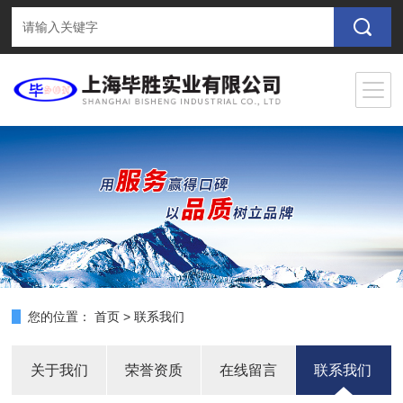
您的位置：
首页
>
联系我们
关于我们
荣誉资质
在线留言
联系我们