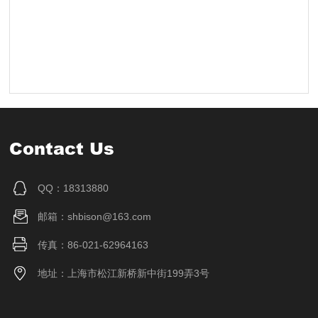
Contact Us
QQ：18313880
邮箱：shbison@163.com
传真：86-021-62964163
地址：上海市松江新桥新中街199弄3号