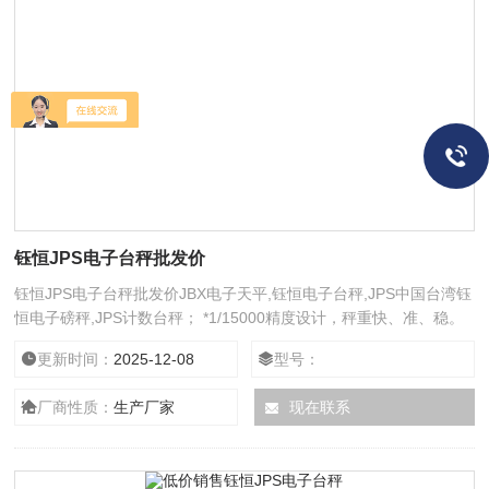
钰恒JPS电子台秤批发价
钰恒JPS电子台秤批发价JBX电子天平,钰恒电子台秤,JPS中国台湾钰
恒电子磅秤,JPS计数台秤； *1/15000精度设计，秤重快、准、稳。
更新时间：
2025-12-08
型号：
厂商性质：
生产厂家
现在联系