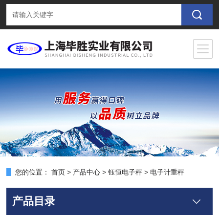
您的位置：
首页
>
产品中心
>
钰恒电子秤
>
电子计重秤
产品目录