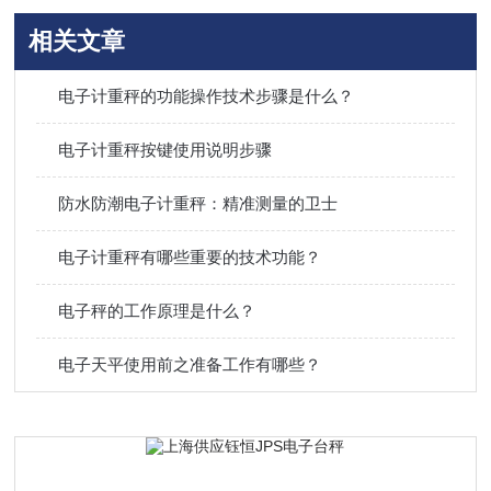
相关文章
电子计重秤的功能操作技术步骤是什么？
电子计重秤按键使用说明步骤
防水防潮电子计重秤：精准测量的卫士
电子计重秤有哪些重要的技术功能？
电子秤的工作原理是什么？
电子天平使用前之准备工作有哪些？