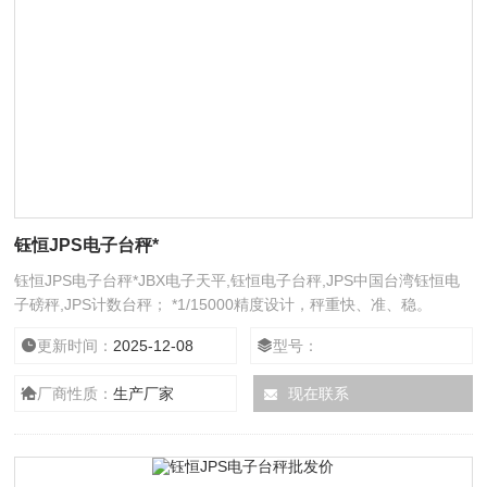
钰恒JPS电子台秤*
钰恒JPS电子台秤*JBX电子天平,钰恒电子台秤,JPS中国台湾钰恒电
子磅秤,JPS计数台秤； *1/15000精度设计，秤重快、准、稳。
更新时间：
2025-12-08
型号：
厂商性质：
生产厂家
现在联系