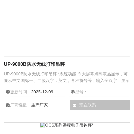
UP-9000B防水无线打印吊秤
UP-9000B防水无线打印吊秤 *系统功能 ※大屏幕点阵液晶显示，可
显示中文国标一、二级汉字，英文，各种符号等，输入全汉字，显示
更直观，清晰，并带有背光显示，便于在无灯照明下使用。 ※题头
更新时间：
2025-12-09
型号：
输入一次可输入10行 ※可选配高温隔热和大屏幕 ※显示器有自动关
机功能
厂商性质：
生产厂家
现在联系