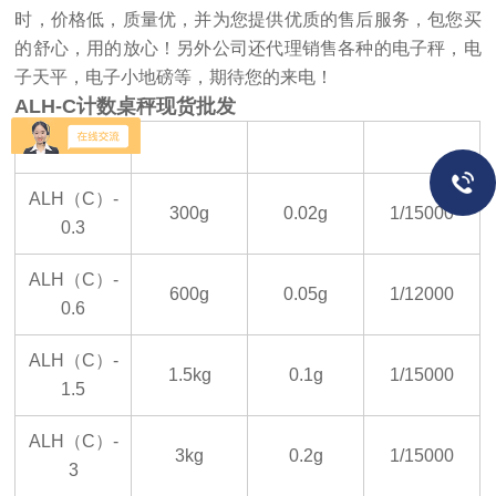
时，价格低，质量优，并为您提供优质的售后服务，包您买
的舒心，用的放心！另外公司还代理销售各种的电子秤，电
子天平，电子小地磅等，期待您的来电！
ALH-C计数桌秤现货批发
机型
秤量
感量
外部精度
ALH
（C）-
300g
0.02g
1/15000
0.3
ALH
（C）-
600g
0.05g
1/12000
0.6
ALH
（C）-
1.5kg
0.1g
1/15000
1.5
ALH
（C）-
3kg
0.2g
1/15000
3