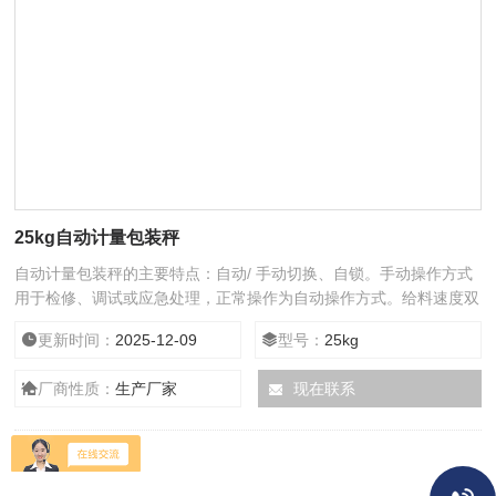
25kg自动计量包装秤
自动计量包装秤的主要特点：自动/ 手动切换、自锁。手动操作方式
用于检修、调试或应急处理，正常操作为自动操作方式。给料速度双
速可调。适应不同物料的特性，调整快、慢速进料量，确定佳关闭
更新时间：
2025-12-09
型号：
25kg
值。包装定量、包装次数自动显示。随时显示当前包装重量值和包装
计数值。
厂商性质：
生产厂家
现在联系