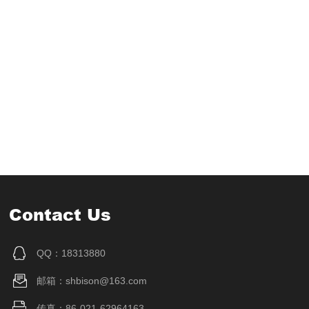
Contact Us
QQ：18313880
邮箱：shbison@163.com
传真：86-021-62964163