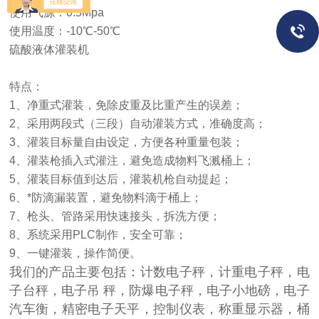
使用气源：0.5Mpa
使用温度：-10℃-50℃
硫酸液体灌装机
特点：
1、净重式灌装，免除皮重及比重产生的误差；
2、采用两段式（三段）自动灌装方式，准确度高；
3、灌装目标量自由设定，方便各种重量包装；
4、灌装枪插入式灌注，避免造成物料飞溅桶上；
5、灌装目标值到达后，灌装机枪自动提起；
6、*防滴漏装置，避免物料滴于桶上；
7、枪头、管路采用快速接头，拆洗方便；
8、系统采用PLC制作，安全可靠；
9、一键灌装，操作简便。
我们的产品主要包括：计数电子秤，计重电子秤，电
子台秤，电子吊 秤，防爆电子秤，电子小地磅，电子
汽车衡，精密电子天平，控制仪表，称重显示器，桶