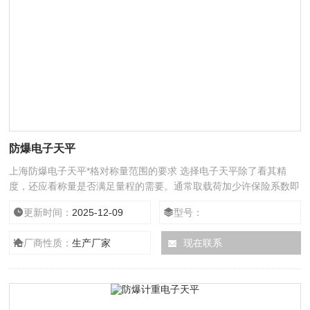
防爆电子天平
上海防爆电子天平*格对称量范围的要求 选择电子天平除了看其精
度，还应看称量是否满足量程的需要。通常取载荷加少许保险系数即
可，也就是常用载荷再放宽一些即可，不是越大越好。$n 关于电子
更新时间：
2025-12-09
型号：
天平的校准（使用前一定要仔细阅读说明书） 在检定（测试）中我
们发现，对天平进行计量测试时误差较大，究其原因，相当一部分仪
厂商性质：
生产厂家
现在联系
器，在较长的时间间隔内未