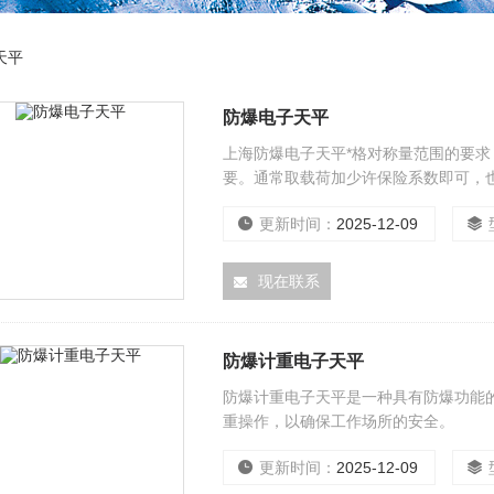
天平
防爆电子天平
上海防爆电子天平*格对称量范围的要求
要。通常取载荷加少许保险系数即可，也
天平的校准（使用前一定要仔细阅读说
更新时间：
2025-12-09
差较大，究其原因，相当一部分仪器，
现在联系
防爆计重电子天平
防爆计重电子天平是一种具有防爆功能
重操作，以确保工作场所的安全。
更新时间：
2025-12-09