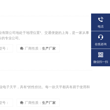
电话
业有限公司地处于地理位置*、交通便捷的上海，是一家从事
务的专业公司。
在线咨询
型号：
厂商性质：
生产厂家
微信扫一扫
业电子天平，具有*的性价比。每一款天平都具有易于使用和
型号：
厂商性质：
生产厂家