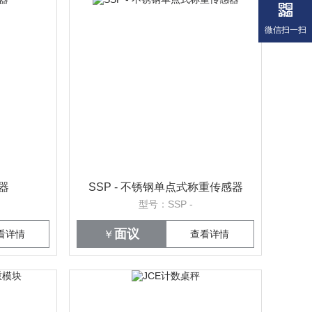
微信扫一扫
感器
SSP - 不锈钢单点式称重传感器
型号：SSP -
面议
看详情
￥
查看详情