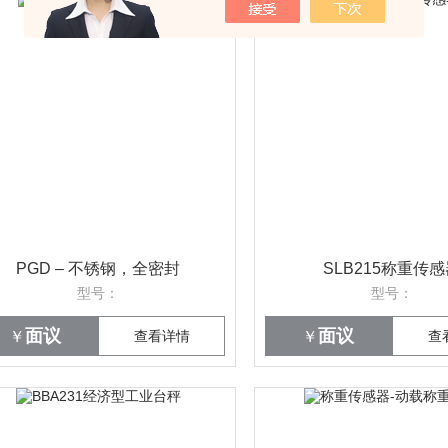
PGD – 不锈钢，全密封
SLB215称重传
型号：
型号：
面议
面议
￥
查看详情
￥
查