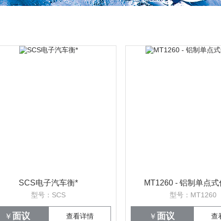
SCS电子汽车衡*
MT1260 - 铝制单点
型号：SCS
型号：MT1260
面议
面议
￥
查看详情
￥
查