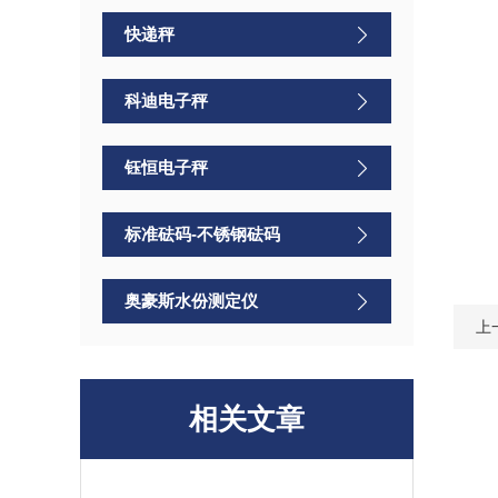
快递秤
科迪电子秤
钰恒电子秤
标准砝码-不锈钢砝码
奥豪斯水份测定仪
上
相关文章