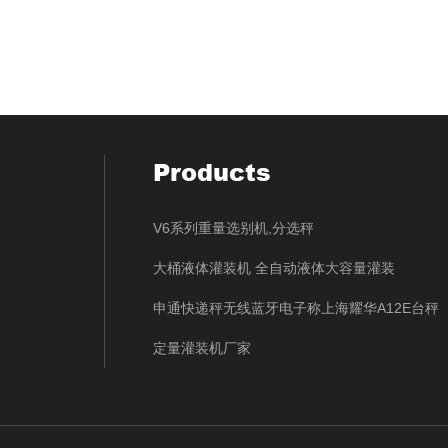
Products
V6系列重量选别机,分选秤
大桶液体灌装机 全自动液体大容量灌装
申通快递秤无线蓝牙电子称上海耀华A12E台秤
定量灌装机厂家