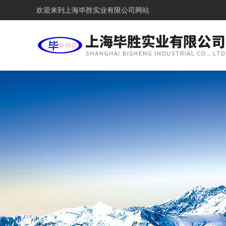
欢迎来到
上海毕胜实业有限公司网站