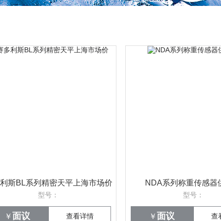
利斯BL系列精密天平上海市场价
NDA系列称重传感器
型号：
型号：
面议
面议
￥
查看详情
￥
查