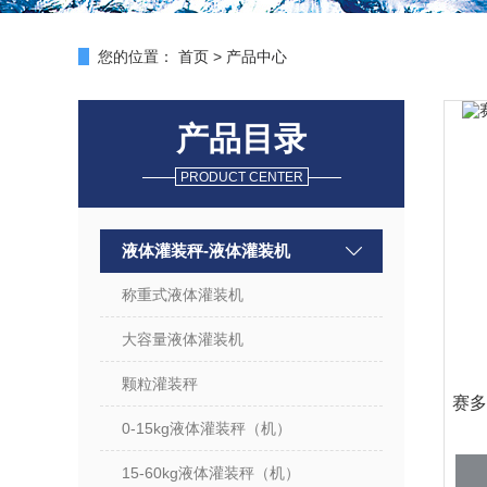
您的位置：
首页
>
产品中心
产品目录
PRODUCT CENTER
液体灌装秤-液体灌装机
称重式液体灌装机
大容量液体灌装机
颗粒灌装秤
赛多
0-15kg液体灌装秤（机）
15-60kg液体灌装秤（机）