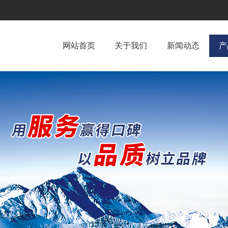
网站首页
关于我们
新闻动态
产