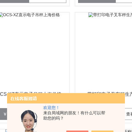
OCS-XZ直示电子吊秤上海价格
带打印电子叉车秤生
型号：
型号：
欢迎您！
来自局域网的朋友！有什么可以帮
面议
面议
￥
查看详情
￥
查
助您的吗？