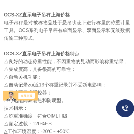
OCS-XZ直示电子吊秤上海价格
电子吊秤是对被称物品处于悬吊状态下进行称量的称重计量
工具。OCS系列电子吊秤有单面显示、双面显示和无线数据
传输三种形式。
OCS-XZ直示电子吊秤上海价格
特点：
△良好的动态称重性能，不因重物的晃动而影响称重结果；
△集成度高，具备很高的可靠性；
△自动关机功能；
△自动记录zui近13个称重记录并不受断电影响；
△可选配无线遥控器；
△可选配高温隔热和防腐型。
技术指示：
△称重准确度：符合OIML III级
△额定过载：120%F.S
△工作环境温度：-20℃～+50℃