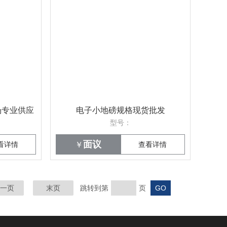
市场专业供应
电子小地磅规格现货批发
型号：
面议
看详情
￥
查看详情
一页
末页
跳转到第
页