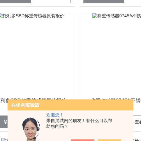
托利多SBD称重传感器原装报价
称重传感器0745A不
型号：
型号：
欢迎您！
来自局域网的朋友！有什么可以帮
面议
面议
￥
查看详情
￥
查
助您的吗？