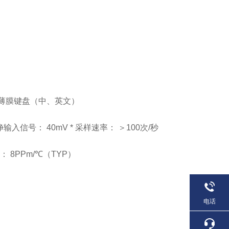
式薄膜键盘（中、英文）
大净输入信号： 40mV * 采样速率： ＞100次/秒
数： 8PPm/℃（TYP）
电话