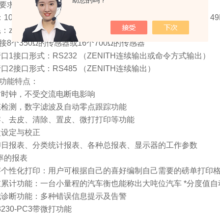
助您的吗？
源要求：
100V～240VAC可选，电压波动范围：-15%～+10% 频率：49H
耗：zui大20W
接8个350Ω的传感器或16个700Ω的传感器
行口1接口形式：RS232 （ZENITH连续输出或命令方式输出）
行口2接口形式：RS485 （ZENITH连续输出）
、功能特点：
实时时钟，不受交流电断电影响
动态检测，数字滤波及自动零点跟踪功能
置零、去皮、清除、置皮、微打打印等功能
键盘设定与校正
打印日报表、分类统计报表、各种总报表、显示器的工作参数
率的报表
汉字个性化打印：用户可根据自己的喜好编制自己需要的磅单打印
轴重累计功能：一台小量程的汽车衡也能称出大吨位汽车 *分度值
自我诊断功能：多种错误信息提示及告警
K3230-PC3带微打功能