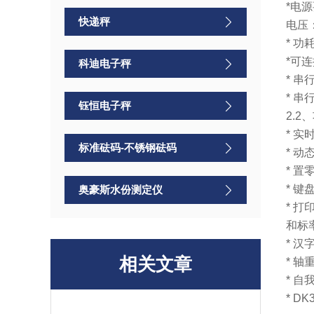
*电
快递秤
电压：
* 功
*可连
科迪电子秤
* 串
* 串
钰恒电子秤
2.2
* 
标准砝码-不锈钢砝码
* 
* 
* 
奥豪斯水份测定仪
* 
和标
* 
相关文章
* 
* 
* D