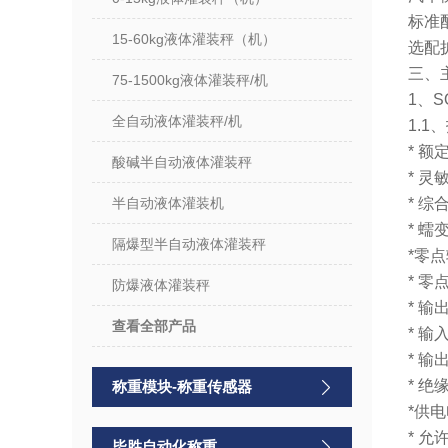
标准
15-60kg液体灌装秤（机）
选配
三、
75-1500kg液体灌装秤/机
1、
全自动液体灌装秤/机
1.1
* 额
酸碱半自动液体灌装秤
* 灵敏
半自动液体灌装机
* 综
* 蠕变
隔爆型半自动液体灌装秤
*零点
* 零
防爆液体灌装秤
* 输
查看全部产品
* 输
* 输
* 绝
称重模块-称重传感器
*供电
* 允
毕胜自动化称重