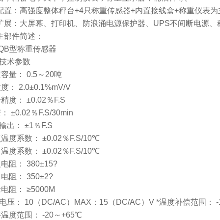
配置：高强度整体秤台+4只称重传感器+内置接线盒+称重仪表为
扩展：大屏幕、打印机、防浪涌电源保护器、UPS不间断电源、
主部件简述：
SQB型称重传感器
、技术参数
定容量： 0.5～20吨
度： 2.0±0.1%mV/V
合精度： ±0.02％F.S
： ±0.02％F.S/30min
输出： ±1％F.S
点温度系数： ±0.02％F.S/10℃
出温度系数： ±0.02％F.S/10℃
入电阻： 380±15?
出电阻： 350±2?
缘电阻： ≥5000M
电压： 10（DC/AC）MAX：15（DC/AC）V *温度补偿范围： -
许温度范围： -20～+65℃