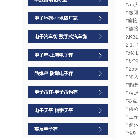
*zu
* 极
电子地磅-小地磅厂家
*连接
* 
电子汽车衡-数字式汽车衡
XK
2.1
*6
电子秤-上海电子秤
* 
* 2
防爆秤-防爆电子秤
* 输
*非线
电子吊秤-电子吊钩秤
* A
*零点
* 供
电子天平-精密天平
* 工
* 储
英展电子秤
*相对