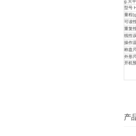
g.天
型号 H
量程(g)
可读性(g
重复性(g
线性误差(
操作温
称盘尺寸
外形尺寸
开机预热
产