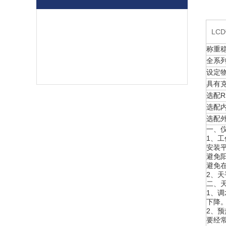
LC
称重稳
全系
设定
具有
选配R
选配
选配
一、
1、
安装
避免
避免
2、
二、
1、
下降
2、
要经