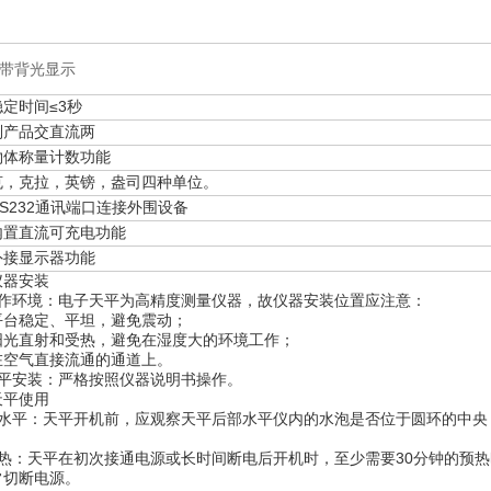
D带背光显示
定时间≤3秒
列产品交直流两
物体称量计数功能
克，克拉，英镑，盎司四种单位。
S232通讯端口连接外围设备
内置直流可充电功能
外接显示器功能
仪器安装
工作环境：电子天平为高精度测量仪器，故仪器安装位置应注意：
平台稳定、平坦，避免震动；
阳光直射和受热，避免在湿度大的环境工作；
在空气直接流通的通道上。
天平安装：严格按照仪器说明书操作。
天平使用
调水平：天平开机前，应观察天平后部水平仪内的水泡是否位于圆环的中央
。
预热：天平在初次接通电源或长时间断电后开机时，至少需要30分钟的预
常切断电源。