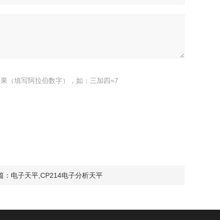
果（填写阿拉伯数字），如：三加四=7
篇：
电子天平,CP214电子分析天平