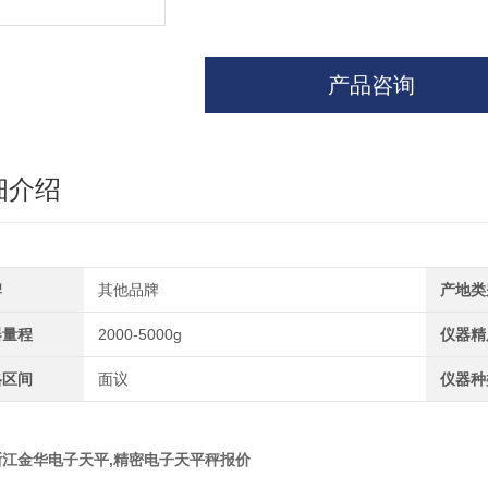
产品咨询
细介绍
牌
其他品牌
产地类
器量程
2000-5000g
仪器精
格区间
面议
仪器种
浙江金华电子天平
,精密电子天平秤报价