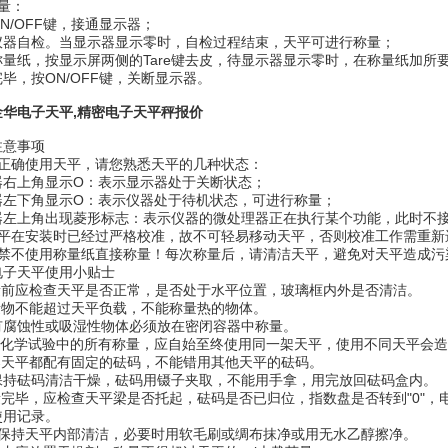
量：
N/OFF键，接通显示器；
仪器自检。当显示器显示零时，自检过程结束，天平可进行称量；
称量纸，按显示屏两侧的Tare键去皮，待显示器显示零时，在称量纸加所
毕，按ON/OFF键，关断显示器。
金华电子天平
,精密电子天平秤报价
注意事项
为正确使用天平，请您熟悉天平的几种状态：
器右上角显示O：表示显示器处于关断状态；
器左下角显示O：表示仪器处于待机状态，可进行称量；
器左上角出现菱形标志：表示仪器的微处理器正在执行某个功能，此时不
天平在安装时已经过严格校准，故不可轻易移动天平，否则校准工作需重新
严禁不使用称量纸直接称量！每次称量后，请清洁天平，避免对天平造成污
电子天平使用小贴士
称量前应检查天平是否正常，是否处于水平位置，玻璃框内外是否清洁。
称量物不能超过天平负载，不能称量热的物体。
蚀性或吸湿性物体必须放在密闭容器中称量。
同一化学试验中的所有称量，应自始至终使用同一架天平，使用不同天平会
每架天平都配有固定的砝码，不能错用其他天平的砝码。
砝码清洁干燥，砝码用镊子夹取，不能用手拿，用完放回砝码盒内。
量完毕，应检查天平梁是否托起，砝码是否已归位，指数盘是否转到"0"，电
使用记录。
经常保持天平内部清洁，必要时用软毛刷或绸布抹净或用无水乙醇擦净。