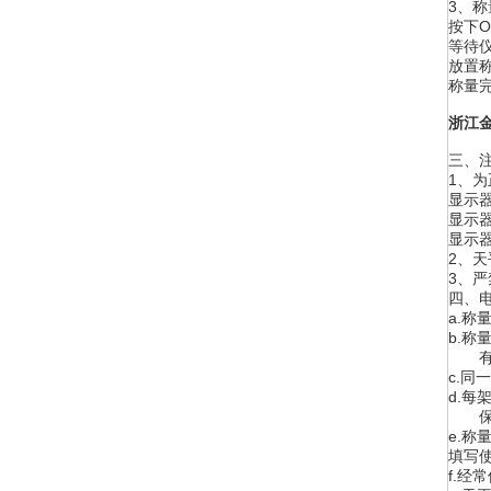
3、称
按下O
等待
放置
称量完
浙江
三、
1、
显示
显示
显示
2、
3、
四、
a.
b.
有腐
c.
d.
保持
e.称
填写
f.