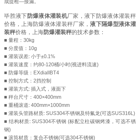
成提枪—接漏。
毕胜液下
防爆液体灌装机
厂家，液下防爆液体灌装秤
价格，上海防爆液体灌装秤厂家，
液下隔爆型液体灌
装秤
价格，上海
防爆灌装秤
的技术参数：
■ 量程：30kg
■ 分度值：10g
■ 灌装误差
:
小于±0.1%
■ 灌装速度：约80-120桶/小时(视进料流速)
■ 防爆等级：EXdiaIIBT4
■ 控制方式：2挡控制
■ 灌装方式: 插入式，液面下
■ 秤台尺寸：400×400mm
■ 重桶滚道: 400mm×1000mm
■ 灌装头管路材质: SUS304不锈钢及特氟龙(可选SUS316L)
■ 结构材质: SUS304不锈钢 (标配立柱碳钢烤漆，可选不锈
钢)
■ 滚筒材质：复合不锈钢(可选304不锈钢)