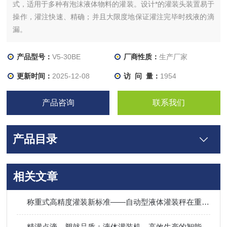
式，适用于多种有泡沫液体物料的灌装。设计*的灌装头装置易于
操作，灌注快速、精确；并且大限度地保证灌注完毕时残液的滴
漏。
产品型号：
V5-30BE
厂商性质：
生产厂家
更新时间：
2025-12-08
访 问 量：
1954
产品咨询
联系我们
产品目录
相关文章
称重式高精度灌装新标准——自动型液体灌装秤在重工业领域的应用
精灌点滴，塑就品质：液体灌装机，高效生产的智能引擎