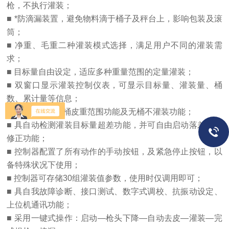
枪，不执行灌装；
■ *防滴漏装置，避免物料滴于桶子及秤台上，影响包装及滚
筒；
■ 净重、毛重二种灌装模式选择，满足用户不同的灌装需
求；
■ 目标量自由设定，适应多种重量范围的定量灌装；
■ 双窗口显示灌装控制仪表，可显示目标量、灌装量、桶
数、累计量等信息；
■ 具自动判别空桶皮重范围功能及无桶不灌装功能；
■ 具自动检测灌装目标量超差功能，并可自由启动落差自动
修正功能；
■ 控制器配置了所有动作的手动按钮，及紧急停止按钮，以
备特殊状况下使用；
■ 控制器可存储30组灌装值参数，使用时仅调用即可；
■ 具自我故障诊断、接口测试、数字式调校、抗振动设定、
上位机通讯功能；
■ 采用一键式操作：启动—枪头下降—自动去皮—灌装—完