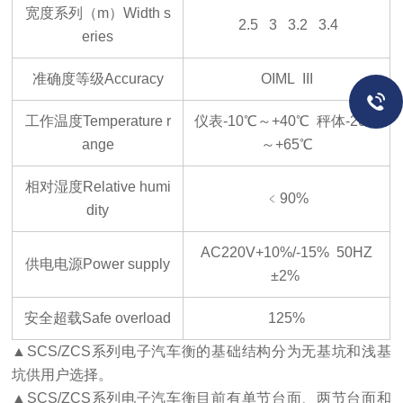
宽度系列（m）Width s
2.5 3 3.2 3.4
eries
准确度等级Accuracy
OIML III
工作温度Temperature r
仪表-10℃～+40℃ 秤体-20℃
ange
～+65℃
相对湿度Relative humi
﹤90%
dity
AC220V+10%/-15% 50HZ
供电电源Power supply
±2%
安全超载Safe overload
125%
▲
SCS/ZCS
系列电子汽车衡的基础结构分为无基坑和浅基
坑供用户选择。
▲
SCS/ZCS
系列电子汽车衡目前有单节台面、两节台面和