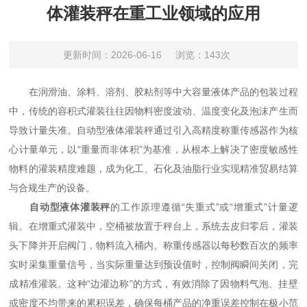
体灌装秤在重工业领域的应用
更新时间：2026-06-16
浏览：143次
在润滑油、涂料、溶剂、胶粘剂等中大容量液体产品的包装过程
中，传统的容积式灌装往往因物料密度波动、温度变化及泡沫产生而
导致计量失准。自动型液体灌装秤通过引入高精度称重传感器作为核
心计量单元，以“重量而非体积”为基准，从根本上解决了密度敏感性
物料的灌装精度难题，成为化工、石化及油脂行业实现精准贸易结算
与合规生产的设备。
自动型液体灌装秤
的工作原理遵循“失重式”或“增重式”计量逻
辑。在增重式灌装中，空桶被放置于秤台上，系统去皮归零后，灌装
头下降并开启阀门，物料流入桶内。称重传感器以每秒数百次的频率
实时采集重量信号，当实际重量达到预设值时，控制阀瞬间关闭，完
成精准灌装。这种“边灌边称”的方式，有效消除了因物料气泡、挂壁
或密度不均带来的累积误差，确保每桶产品的净重误差控制在极小范