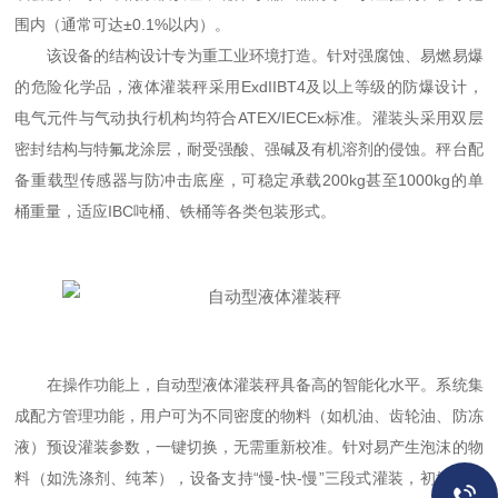
围内（通常可达±0.1%以内）。
该设备的结构设计专为重工业环境打造。针对强腐蚀、易燃易爆
的危险化学品，液体灌装秤采用ExdIIBT4及以上等级的防爆设计，
电气元件与气动执行机构均符合ATEX/IECEx标准。灌装头采用双层
密封结构与特氟龙涂层，耐受强酸、强碱及有机溶剂的侵蚀。秤台配
备重载型传感器与防冲击底座，可稳定承载200kg甚至1000kg的单
桶重量，适应IBC吨桶、铁桶等各类包装形式。
在操作功能上，自动型液体灌装秤具备高的智能化水平。系统集
成配方管理功能，用户可为不同密度的物料（如机油、齿轮油、防冻
液）预设灌装参数，一键切换，无需重新校准。针对易产生泡沫的物
料（如洗涤剂、纯苯），设备支持“慢-快-慢”三段式灌装，初始低速