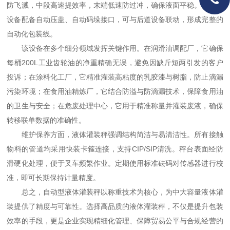
防飞溅，中段高速提效率，末端低速防过冲，确保液面平稳。同时，
设备配备自动压盖、自动码垛接口，可与后道设备联动，形成完整的
自动化包装线。
该设备在多个细分领域发挥关键作用。在润滑油调配厂，它确保
每桶200L工业齿轮油的净重精确无误，避免因缺斤短两引发的客户
投诉；在涂料化工厂，它精准灌装高粘度的乳胶漆与树脂，防止滴漏
污染环境；在食用油精炼厂，它结合防溢与防滴漏技术，保障食用油
的卫生与安全；在危废处理中心，它用于精准称量并灌装废液，确保
转移联单数据的准确性。
维护保养方面，液体灌装秤强调结构简洁与易清洁性。所有接触
物料的管道均采用快装卡箍连接，支持CIP/SIP清洗。秤台表面经防
滑硬化处理，便于叉车频繁作业。定期使用标准砝码对传感器进行校
准，即可长期保持计量精度。
总之，自动型液体灌装秤以称重技术为核心，为中大容量液体灌
装提供了精度与可靠性。选择高品质的液体灌装秤，不仅是提升包装
效率的手段，更是企业实现精细化管理、保障贸易公平与合规经营的