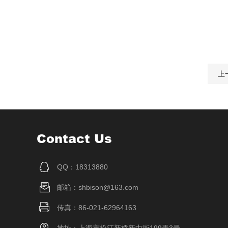
上
Contact Us
QQ：18313880
邮箱：shbison@163.com
传真：86-021-62964163