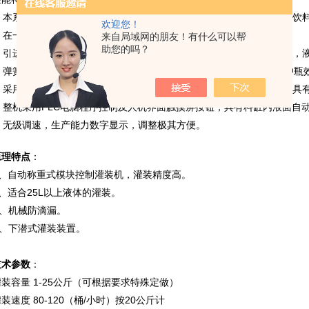
1. 本系列设备用于聚脂瓶装各种果汁、果酒、矿泉水、纯净水等不含气饮
欢迎您！
2. 在一机上实现冲瓶、灌装、封盖一体化。
来自局域网的朋友！有什么可以帮
助您的吗？
3. 引进日本、意大利新技术，采用压力式定液面灌装原理，灌装速度快，
4. 弹簧式冲洗钳手，空瓶随轨道自动进行180°翻转，内外二道冲洗，冲
5. 采用磁力扭矩式拧盖头，实现抓盖、拧盖功能。拧盖力矩无级可调，
6. 整机采用PLC电脑程序控制及人机界面触摸屏按钮，具有料缸内液面
7. 无级调速，生产能力数字显示，调整极其方便。
原理特点
：
A、自动称重式模块控制灌装机，灌装精度高。
B、适合25L以上液体的灌装。
C、机械防滴漏。
D、下潜式灌装装置。
技术参数
：
灌装容量 1-25公斤（可根据要求特殊定做）
装速度 80-120（桶/小时）按20公斤计