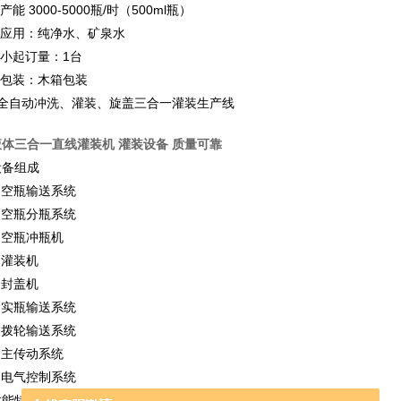
.产能 3000-5000瓶/时（500ml瓶）
4.应用：纯净水、矿泉水
.小起订量：1台
6.包装：木箱包装
7全自动冲洗、灌装、旋盖三合一灌装生产线
液体三合一直线灌装机 灌装设备 质量可靠
设备组成
1)空瓶输送系统
2)空瓶分瓶系统
)空瓶冲瓶机
)灌装机
)封盖机
6)实瓶输送系统
7)拨轮输送系统
)主传动系统
9)电气控制系统
性能特点