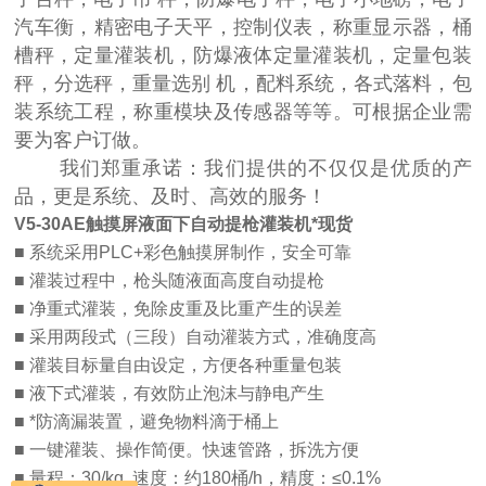
汽车衡，精密电子天平，控制仪表，称重显示器，桶
槽秤，定量灌装机，防爆液体定量灌装机，定量包装
秤，分选秤，重量选别 机，配料系统，各式落料，包
装系统工程，称重模块及传感器等等。可根据企业需
要为客户订做。
我们郑重承诺：我们提供的不仅仅是优质的产
品，更是系统、及时、高效的服务！
V5-30AE触摸屏液面下自动提枪灌装机*
现货
■ 系统采用PLC+彩色触摸屏制作，安全可靠
■ 灌装过程中，枪头随液面高度自动提枪
■ 净重式灌装，免除皮重及比重产生的误差
■ 采用两段式（三段）自动灌装方式，准确度高
■ 灌装目标量自由设定，方便各种重量包装
■ 液下式灌装，有效防止泡沫与静电产生
■ *防滴漏装置，避免物料滴于桶上
■ 一键灌装、操作简便。快速管路，拆洗方便
■ 量程：30/kg. 速度：约180桶/h，精度：≤0.1%