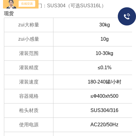
■ 标配喷枪、阀门：SUS304（可选SUS316L）
现货
zui大称量
30kg
zui小感量
10g
灌装范围
10-30kg
灌装精度
≤0.1%
灌装速度
180-240罐/小时
容器规格
≤Ф400xh500
枪头材质
SUS304/316
使用电源
AC220/50Hz