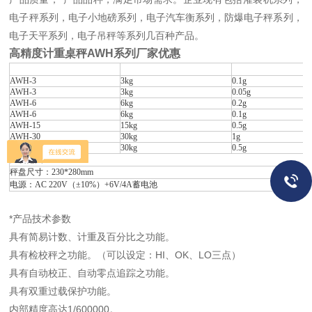
电子秤系列，电子小地磅系列，电子汽车衡系列，防爆电子秤系列，
电子天平系列，电子吊秤等系列几百种产品。
高精度计重桌秤AWH系列厂家优惠
机型
秤量
感量
AWH-3
3kg
0.1g
AWH-3
3kg
0.05g
AWH-6
6kg
0.2g
AWH-6
6kg
0.1g
AWH-15
15kg
0.5g
AWH-30
30kg
1g
AWH-30
30kg
0.5g
温度范围：0℃～40℃
秤盘尺寸：230*280mm
电源：AC 220V（±10%）+6V/4A蓄电池
*产品技术参数
具有简易计数、计重及百分比之功能。
具有检校秤之功能。（可以设定：HI、OK、LO三点）
具有自动校正、自动零点追踪之功能。
具有双重过载保护功能。
内部精度高达1/600000。