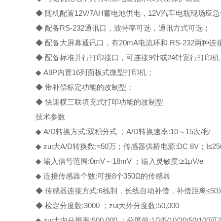
◆ 随机配置12V/7AH蓄电池供电，12V汽车电瓶现场应
◆ 配备RS-232通讯口，波特率可选，通讯方式可选；
◆ 配备大屏幕通讯口，有20mA电流环和 RS-232两种
◆ 配备标准并行打印接口，可连接9针或24针宽行打印机
◆ A9P内置16列面板式微型打印机；
◆ 带补偿标定功能的改制型；
◆ 快速横三联填充式打印功能的改制型
技术参数
◆ A/D转换方式:双积分式 ；A/D转换速率:10～15次/秒
◆ zui大A/D转换数:≈50万；传感器供桥电源:DC 8V；I≤2
◆ 输入信号范围:0mV～18mV ；输入灵敏度:≥1μV/e
◆ 连接传感器个数:可接8个350Ω的传感器
◆ 传感器连接方式:6线制，长线自动补偿，补偿距离≤50
◆ 检定分度数:3000 ；zui大外分度数:50,000
◆ zui大内分辨率:500,000 ；分度值:1/2/5/10/20/50/100可