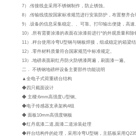
7）.传接线盒采用不锈钢制作，防止锈蚀。
8）.传输线缆按国家标准规范进行安装防护，布置整齐合
9）.设备的信息采集稳定、、可靠。打印输出便捷，高
10）.所有需要涂漆的表面在涂漆前进行*的外观质量
11）.秤台使用冷弯U型钢与钢板焊接，组成稳定的箱梁
12）.零件材料质量符合国家规范中标准规定。
13）.地磅表面刷红丹防火防锈漆两遍，刷面漆一遍。
二． 不锈钢地磅秤设备主要部件功能说明
▲全电子式荷重磅台结构
◆四只截面设计
◆ 主樑:6mm高强度∪型钢。
◆电子传感器支承架构4组
◆ 面板10mm高强度钢板
◆红丹底漆二道,面漆二道涂装处理
◆秤台结构件的处理，采用冷弯U型钢，主筋板采用Q23