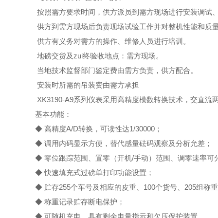
按照需方要求时间，供方派员到需方现场进行安装调试
供方到需方现场后负责现场试验工作并对整机性能和质
供方有义务对需方的操作、维修人员进行培训。
地磅交货及zui终验收地点：需方现场。
当地技术监督部门鉴定费由需方负责，供方配合。
安装时所需的吊装费由需方承担
XK3190-A9系列仪表采用高精度模数转换技术，交
基本功能：
◆ 高精度A/D转换，可读性达1/30000；
◆ 调用内码显示方便，替代感量砝码观察及分析允差；
◆ 零位跟踪范围、置零（开机/手动）范围、调零速率可
◆ 快速填充式过磅单打印功能设置；
◆ 贮存255个车号及相应的皮重、100个货号、205组称
◆ 称重记录贮存断电保护；
◆ 可随机充电，具有剩余电量指示和欠压保护装置