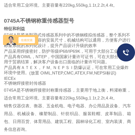
适合常用工业环境。主要容量有
220kg,550kg,1.1t,2.2t,4.4t
。
0745A不锈钢称重传感器型号
特征和利益
0745A
是紧凑型梁式传感器系列中的不锈钢模拟传感器，整个系列不
同型号之间采用兼容的安装尺寸，机械结构可以通用，方便客户进行
称重系统的系列化设计，提升产品设计升级的效率
IP68/IP69K
产品采用焊接密封，防护等级
，可用于大部分工业环境。
OIML
NTEP
产品具有
，
，中国国家计量许可证书，可在大部分地区
用于贸易结算，解决客户设备出口面临的计量许可问题。
,
产品具有ＡＴＥＸ，ＦＭ
ＮＥＰＳＩ防爆认证，可在常用工业爆炸
环境中使用。
(
OIML,NTEP,CMC,ATEX,FM,NEPSI
)
放置
标识
IECEx
不锈钢焊接密封传感器
0745A
是不锈钢焊接密封称重传感器，主要用于地上衡，料灌称重，
适合常用工业环境。主要容量
有
220kg,550kg,1.1t,2.2t,4.4t
。
销售仪器仪表、衡器、五金机电、电子电器、办公用品及设备、汽车
用品、机械设备、橡塑制品、针纺织品、服装鞋帽、皮革制品、箱
包、日用百货、体育用品、建筑工程、园林绿化工程、室内装潢、商
务信息咨询。