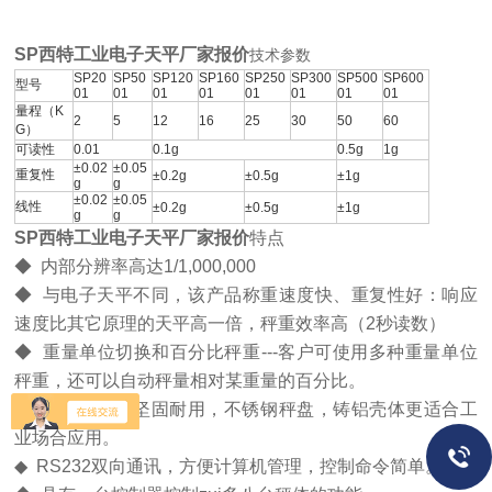
SP西特工业电子天平厂家报价
技术参数
SP20
SP50
SP120
SP160
SP250
SP300
SP500
SP600
型号
01
01
01
01
01
01
01
01
量程（K
2
5
12
16
25
30
50
60
G）
可读性
0.01
0.1g
0.5g
1g
±0.02
±0.05
重复性
±0.2g
±0.5g
±1g
g
g
±0.02
±0.05
线性
±0.2g
±0.5g
±1g
g
g
SP西特工业电子天平厂家报价
特点
◆ 内部分辨率高达1/1,000,000
◆ 与
电子天平不同，该产品称重速度快、重复性好：响应
速度比其它原理的天平高一倍，秤重效率高（2秒读数）
◆ 重量单位切换和百分比秤重---客户可使用多种重量单位
秤重，还可以自动秤量相对某重量的百分比。
◆ 结构简洁、坚固耐用，不锈钢秤盘，铸铝壳体更适合工
业场合应用。
◆ RS232双向通讯，方便计算机管理，控制命令简单。