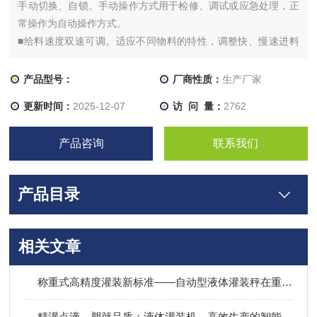
手动切换、自锁。手动操作方式用于检修、调试或应急处理，正
常操作为自动操作方式。
■给料速度双速可调。适应不同物料的特性，调整快、慢速进料
量，确定*关闭值。
产品型号：
厂商性质：
生产厂家
更新时间：
2025-12-07
访 问 量：
2762
产品咨询
联系我们
产品目录
相关文章
称重式高精度灌装新标准——自动型液体灌装秤在重工业领域的应用
精灌点滴，塑就品质：液体灌装机，高效生产的智能引擎