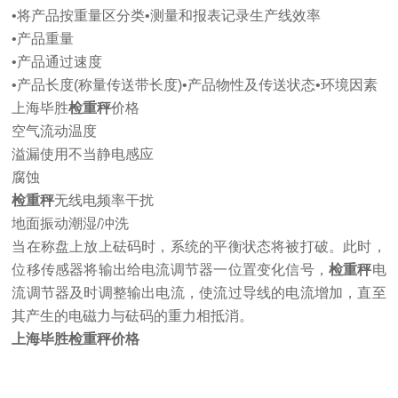
•将产品按重量区分类•测量和报表记录生产线效率
•产品重量
•产品通过速度
•产品长度(称量传送带长度)•产品物性及传送状态•环境因素
上海毕胜
检重秤
价格
空气流动温度
溢漏使用不当静电感应
腐蚀
检重秤
无线电频率干扰
地面振动潮湿/冲洗
当在称盘上放上砝码时，系统的平衡状态将被打破。此时，
位移传感器将输出给电流调节器一位置变化信号，
检重秤
电
流调节器及时调整输出电流，使流过导线的电流增加，直至
其产生的电磁力与砝码的重力相抵消。
上海毕胜
检重秤
价格