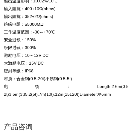
输出温度影响：±0.02%/10℃
输入阻抗：400±10Ω(ohms)
输出阻抗：352±2Ω(ohms)
绝缘电阻：≥5000MΩ
工作温度范围：-30～+70℃
安全过载：150%
极限过载：300%
激励电压：10～12V DC
大激励电压：15V DC
密封等级：IP68
材质：合金钢(0.5-20t)不锈钢(0.5-5t)
电缆：Length:2.6m(0.5-
2t)3.5m(3t)5.2(5t),7m(10t),12m(15t,20t)Diameter:Ф6mm
产品咨询