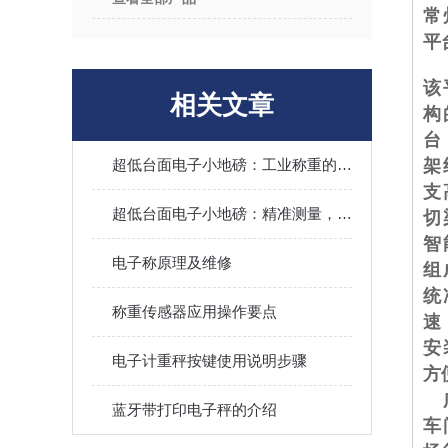
常
平
该
相关文章
构
台
超低台面电子小地磅：工业称重的紧凑解决方案
架
支
超低台面电子小地磅：精准测量，无处不在
切
智
电子称原理及维修
组
统
称重传感器应用操作要点
速
安
电子计重秤按键使用说明步骤
方
广
蓝牙带打印电子秤的介绍
车