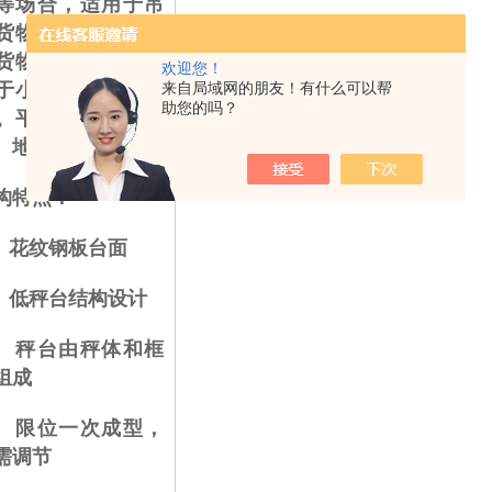
等场合，适用于吊
货物称重、铲车铲
货物称量，但不适
欢迎您！
于小车搬运货物称
来自局域网的朋友！有什么可以帮
助您的吗？
。平台秤不能配引
、地中衡框架。
构特点：
 花纹钢板台面
 低秤台结构设计
 秤台由秤体和框
组成
 限位一次成型，
需调节