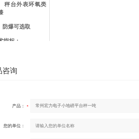
 秤台外表环氧类
漆
 防爆可选取
术指标：
 准确等级： （II
品咨询
 称重显示仪表工
温度： -10℃～ 4
℃
产品：
 秤台/传感器工作
度： -20℃～ 65℃
您的单位：
 工作电源： 110-
0AVC，50-60HZ