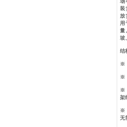
场
装
放
用
量
坡
结
※
※
※
架
※
无