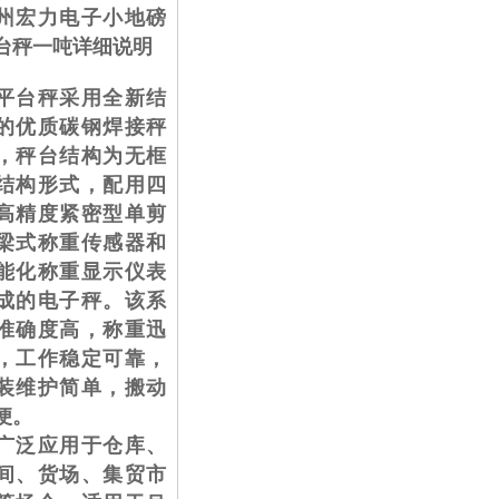
州宏力电子小地磅
台秤一吨
详细说明
平台秤采用全新结
的优质碳钢焊接秤
，秤台结构为无框
结构形式，配用四
高精度紧密型单剪
梁式称重传感器和
能化称重显示仪表
成的电子秤。该系
准确度高，称重迅
，工作稳定可靠，
装维护简单，搬动
便。
泛应用于仓库、
间、货场、集贸市