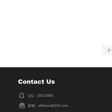
上
Contact Us
QQ：18313880
邮箱：shbison@163.com