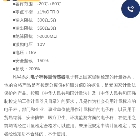
■容许范围：-20℃-+60℃
■零点平衡：±1%OFR.0
■输入阻抗：390Ω±5Ω
■输出阻抗：350Ω±3Ω
■绝缘阻抗：>2000MΩ
■激励电压：10V
■电压：15V
■安全超载：150%
■超载：200%
NA4系列
电子秤称重传感器
电子秤是国家强制检定的计量器具，
他的合格产品是有检定分度值e和细分值D的标准，是受国家计量法
保护的产品。按照《中华人民共和国计量法》及《中华人民共和国强
制检定的工作计量器具目录》的要求，凡是作为社会公用计量标准的
电子秤，部门和企业、事业单位使用作计量标准的电子秤，以及用于
贸易结算、安全防护、医疗卫生、环境监测方面的电子秤，在使用之
前均需经过计量检定合格才可以使用。未按照规定申请计量检定，或
者经检定后不合格的，不予使用。