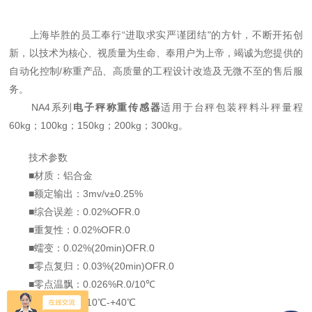
上海毕胜的员工奉行“进取求实严谨团结"的方针，不断开拓创
新，以技术为核心、视质量为生命、奉用户为上帝，竭诚为您提供的
自动化控制/称重产品、高质量的工程设计改造及无微不至的售后服
务。
NA4系列
电子秤称重传感器
适用于台秤包装秤料斗秤量程
60kg；100kg；150kg；200kg；300kg。
技术参数
■材质：铝合金
■额定输出：3mv/v±0.25%
■综合误差：0.02%OFR.0
■重复性：0.02%OFR.0
■蠕变：0.02%(20min)OFR.0
■零点复归：0.03%(20min)OFR.0
■零点温飘：0.026%R.0/10℃
■温度范围：-10℃-+40℃