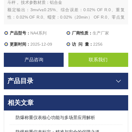
斗秤 。技术参数材质：铝合金
额定输出：3mv/v±0.25%、综合误差：0.02% OF R.0、重复
性：0.02% OF R.0、蠕变：0.02%（20min） OF R.0、零点复
归：0.03%（20min） OF R.0、零点温飘：0.026% R.0/10℃
产品型号：
NA4系列
厂商性质：
生产厂家
更新时间：
2025-12-09
访 问 量：
2256
产品咨询
联系我们
产品目录
相关文章
防爆称重仪表核心功能与多场景应用解析
防爆称重仪表标定：精准与安全的保障之道