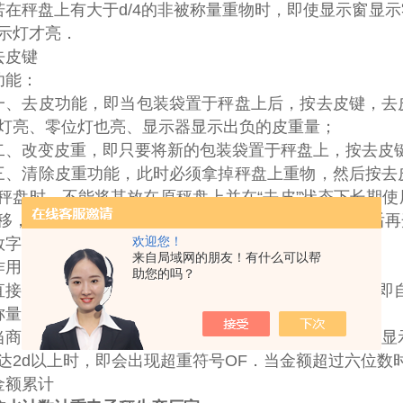
若在秤盘上有大于d/4的非被称量重物时，即使显示窗显
示灯才亮．
去皮键
功能：
一、去皮功能，即当包装袋置于秤盘上后，按去皮键，去
灯亮、零位灯也亮、显示器显示出负的皮重量；
二、改变皮重，即只要将新的包装袋置于秤盘上，按去皮
三、清除皮重功能，此时必须拿掉秤盘上重物，然后按去
秤盘时，不能将其放在原秤盘上并在“去皮”状态下长期
移，影响秤的准确度，而应该将原秤盘换上新的秤盘后再
欢迎您！
数字键
来自局域网的朋友！有什么可以帮
作用：置入单价。
助您的吗？
直接按数字键即可置入单价，置入新单价时，原有单价即
称量
当商品置于秤盘上，并置入单价，则重量，单价，金额显
达2d以上时，即会出现超重符号OF．当金额超过六位数
金额累计