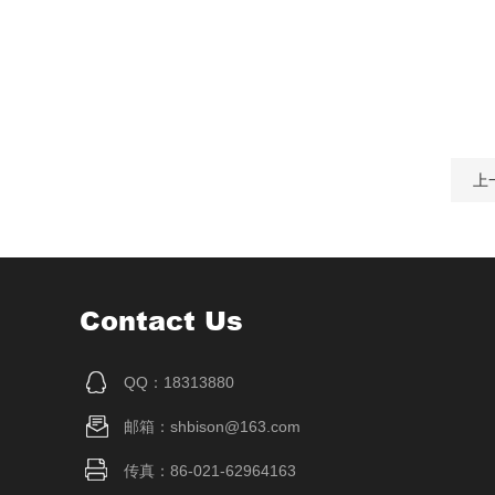
上
Contact Us
QQ：18313880
邮箱：shbison@163.com
传真：86-021-62964163