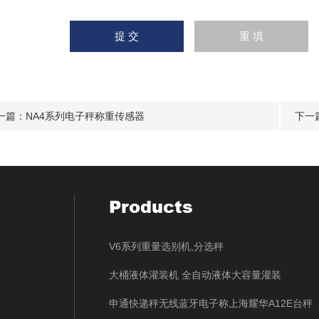
一篇：
NA4系列电子秤称重传感器
下一
Products
V6系列重量选别机,分选秤
大桶液体灌装机 全自动液体大容量灌装
申通快递秤无线蓝牙电子称上海耀华A12E台秤