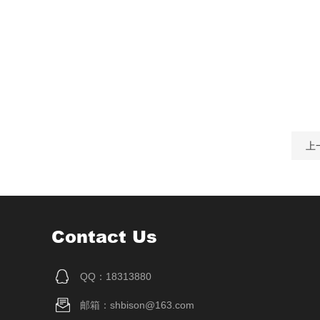
上
Contact Us
QQ：18313880
邮箱：shbison@163.com