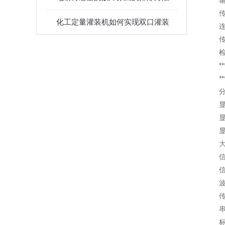
输
传
化工定量灌装机如何实现双口灌装
检
*
*
分
显
显
显
波
传
标