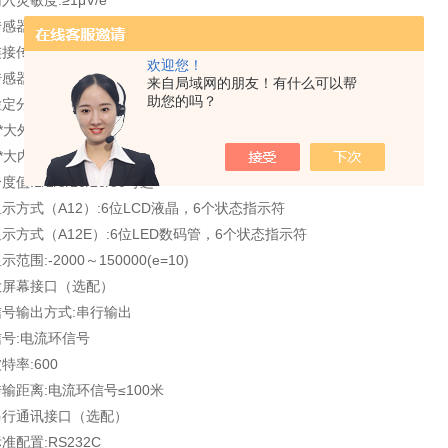
入灵敏度:≥1μV/e
感器供桥电源 C5V；I≤150mA
连接传感器个数:可接4个350Ω的传感器
欢迎您！
传感器连接方式:4线制
来自局域网的朋友！有什么可以帮
助您的吗？
定分度数:3000
**大外分度数:30,000
**大内分辨率:300,000
度值:1/2/5/10/20/50可选
示方式（A12）:6位LCD液晶，6个状态指示符
示方式（A12E）:6位LED数码管，6个状态指示符
示范围:-2000～150000(e=10)
大屏幕接口（选配）
信号输出方式:串行输出
信号:电流环信号
特率:600
输距离:电流环信号≤100米
串行通讯接口（选配）
准配置:RS232C