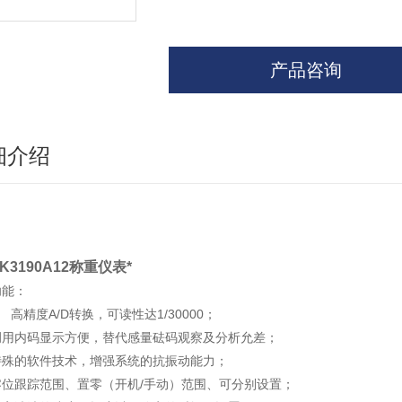
产品咨询
细介绍
K3190A12称重仪表*
功能：
高精度A/D转换，可读性达1/30000；
调用内码显示方便，替代感量砝码观察及分析允差；
特殊的软件技术，增强系统的抗振动能力；
零位跟踪范围、置零（开机/手动）范围、可分别设置；