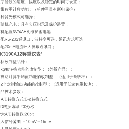
数字滤波的速度、幅度以及稳定的时间可设置；
附带称重计数功能；（单件重量有断电保护）
多种背光模式可选择；
可随机充电；具有欠压指示及保护装置；
机配置6V/4AH免维护蓄电池
选配RS-232通讯口，波特率可选，通讯方式可选；
选配20mA电流环大屏幕通讯口；
K3190A12称重仪表*
非标改制型品种：
带kg/lb转换功能的改制型；（外贸产品）；
带自动计算平均值功能的改制型；（适用于畜牧秤）；
带2个定制输出功能的改制型；（适用于低速称重检测）。
产品技术参数：
/D转换方式:Σ-Δ转换方式
/D转换速率:20次/秒
**大A/D转换数:20bit
入信号范围:－10mV～15mV