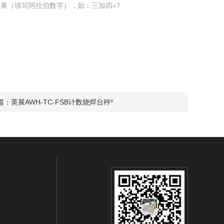
果（填写阿拉伯数字），如：三加四=7
篇：
英展AWH-TC-FSB计数烧焊台秤*