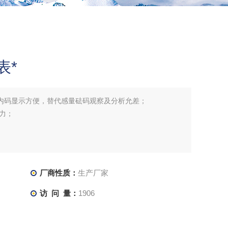
表*
*调用内码显示方便，替代感量砝码观察及分析允差；
力；
厂商性质：
生产厂家
访 问 量：
1906