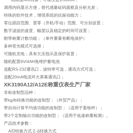
调用内码显示方便，替代感量砝码观察及分析允差；
特殊的软件技术，增强系统的抗振动能力；
零位跟踪范围、置零（开机/手动）范围、可分别设置；
数字滤波的速度、幅度以及稳定的时间可设置；
附带称重计数功能；（单件重量有断电保护）
多种背光模式可选择；
可随机充电；具有欠压指示及保护装置；
随机配置6V/4AH免维护蓄电池
选配RS-232通讯口，波特率可选，通讯方式可选；
选配20mA电流环大屏幕通讯口；
XK3190A12/A12E称重仪表生产厂家
非标改制型品种：
带kg/lb转换功能的改制型；（外贸产品）；
带自动计算平均值功能的改制型；（适用于畜牧秤）；
带2个定制输出功能的改制型；（适用于低速称重检测）。
产品技术参数：
A/D转换方式:Σ-Δ转换方式