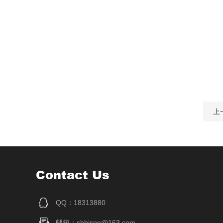
上
Contact Us
QQ：18313880
邮箱：shbison@163.com