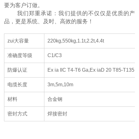
要为客户订做。
我们郑重承诺：我们提供的不仅仅是优质的产
品，更是系统、及时、高效的服务！
zui大容量
220kg,550kg,1.1t,2.2t,4.4t
准确度等级
C1/C3
防爆认证
Ex ia IIC T4-T6 Ga,Ex iaD 20 T85-T135
电缆长度
3m,5m,10m
材料
合金钢
密封方式
焊接密封