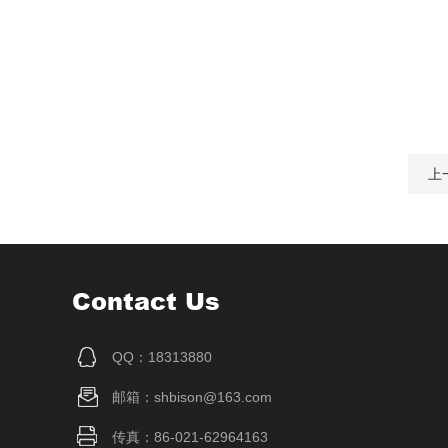
上
Contact Us
QQ：18313880
邮箱：shbison@163.com
传真：86-021-62964163