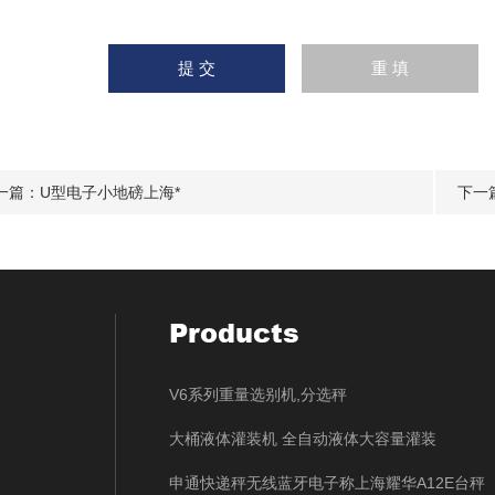
一篇：
U型电子小地磅上海*
下一
Products
V6系列重量选别机,分选秤
大桶液体灌装机 全自动液体大容量灌装
申通快递秤无线蓝牙电子称上海耀华A12E台秤