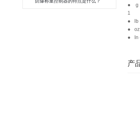
防爆称重控制器的特点是什么？
● g
1
● lb
● o
● In
产