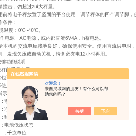
严禁撞击，勿超过zui大秤量。
 使用前将电子秤放置于坚固的平台使用，调节秤体的四个调节脚，
工作条件：
境温度：0℃~40℃。
工作电源：AC电源，或内部直流6V4A﹒h蓄电池。
 供给本机的交流电应接地良好，确保使用安全。使用直流供电时
闭。发现欠压或自动关机，请务必充电12小时再用。
按键功能说明
使空秤的重量归零。
扣除包装物重量。
欢迎您！
选择使用单位。
来自局域网的朋友！有什么可以帮
指示符号
助您的吗？
: 零点状态
: 净重状态
: 稳定状态
: 电池低压状态
g : 千克单位