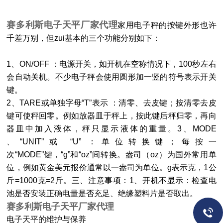
赛多利斯电子天平厂家代理
家用电子秤的按键外形也许
千差万别，但zui基本的三个功能分别如下：
1
、
ON/OFF
：电源开关，如开机在空称情况下，
100
秒左右
会自动关机。不少电子秤会使用圆形加一竖的符号表示开关
键。
2
、
TARE
或单独字母“
T
”表示
：清零、去皮键；按清零去皮
键可使秤回零。例如放器皿于秤上，按此键后秤归零，再向
器皿中加入液体，秤只显示液体的重量。
3
、
MODE
、“
UNIT
”或
“
U
”
：单位转换键；每按一
次“
MODE
”键，“
g
”和“
oz
”间转换。盎司（
oz
）为国外常用单
位，例如黄金美元报价通常以一盎司为单位。
g
表示克，
1
公
斤
=1000
克
=2
斤。三、注意事项：
1
、开机不显示：检查电
池是否安装正确电量是否充足、绝缘塑料片是否取出。
赛多利斯电子天平厂家代理
电子天平的维护与保养