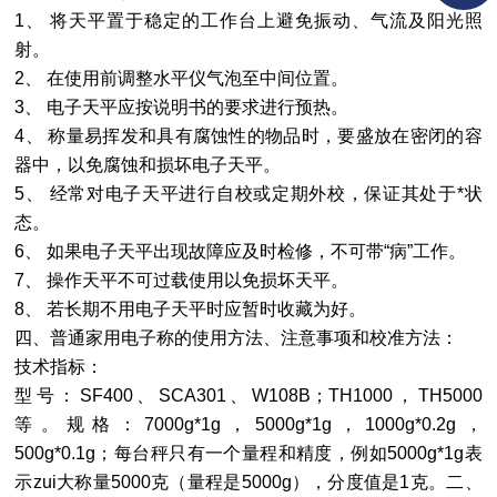
1
、
将天平置于稳定的工作台上避免振动、气流及阳光照
射。
2
、
在使用前调整水平仪气泡至中间位置。
3
、
电子天平应按说明书的要求进行预热。
4
、
称量易挥发和具有腐蚀性的物品时，要盛放在密闭的容
器中，以免腐蚀和损坏电子天平。
5
、
经常对电子天平进行自校或定期外校，保证其处于*状
态。
6
、
如果电子天平出现故障应及时检修，不可带“病”工作。
7
、
操作天平不可过载使用以免损坏天平。
8
、
若长期不用电子天平时应暂时收藏为好。
四、普通家用电子称的使用方法、注意事项和校准方法：
技术指标：
型号：
SF400
、
SCA301
、
W108B
；
TH1000
，
TH5000
等。规格：
7000g*1g
，
5000g*1g
，
1000g*0.2g
，
500g*0.1g
；每台秤只有一个量程和精度，例如
5000g*1g
表
示zui大称量
5000
克（量程是
5000g
），分度值是
1
克。二、