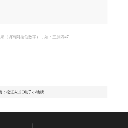
果（填写阿拉伯数字），如：三加四=7
篇：
松江A12E电子小地磅