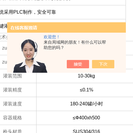
系统采用PLC制作，安全可靠
一键灌装，操作简便
欢迎您！
技术参数：
来自局域网的朋友！有什么可以帮
助您的吗？
zui大称量
30kg
zui小感量
10g
灌装范围
10-30kg
灌装精度
≤0.1%
灌装速度
180-240罐/小时
容器规格
≤Ф400xh500
枪头材质
SUS304/316