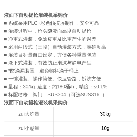
液面下自动提枪灌装机采购价
■ 系统采用PLC+彩色触摸屏制作，安全可靠
■ 灌装过程中，枪头随液面高度自动提枪
■ 净重式灌装，免除皮重及比重产生的误差
■ 采用两段式（三段）自动灌装方式，准确度高
■ 灌装目标量自由设定，方便各种重量包装
■ 液下式灌装，有效防止泡沫与静电产生
■ *防滴漏装置，避免物料滴于桶上
■ 一键灌装、操作简便。快速管路，拆洗方便
■ 量程：30/kg. 速度：约180桶/h，精度：≤0.1%
■ 标配喷枪、阀门：SUS304（可选SUS316L）
液面下自动提枪灌装机采购价
zui大称量
30kg
zui小感量
10g