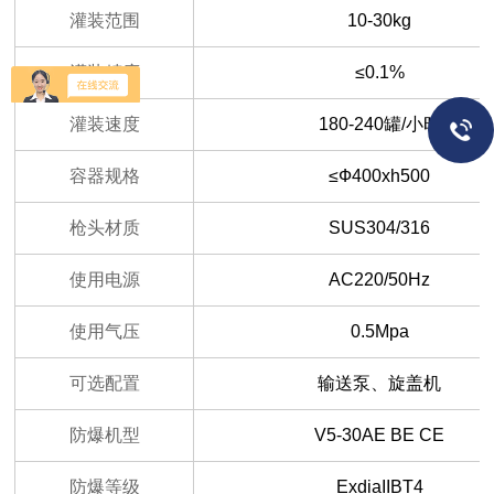
灌装范围
10-30kg
灌装精度
≤0.1%
灌装速度
180-240罐/小时
容器规格
≤Ф400xh500
枪头材质
SUS304/316
使用电源
AC220/50Hz
使用气压
0.5Mpa
可选配置
输送泵、旋盖机
防爆机型
V5-30AE BE CE
防爆等级
ExdiaIIBT4