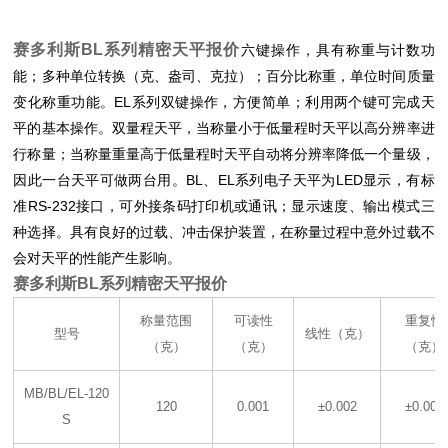
赛多利斯BL系列精密天平报价
六键操作，具有称重与计数功
能；多种单位转换（克、盎司、克拉）；百分比称重，单位时间质量
变化称重功能。EL系列双键操作，方便简单；利用两个键可完成天
平的基本操作。双量程天平，当称量小于低量程时天平以高分辨率进
行称量；当称量重量高于低量程时天平自动将分辨率降低一个量级，
因此一台天平可做两台用。BL、EL系列电子天平为LED显示，有标
准RS-232接口，可外接条码打印机或通讯；显示速度、输出模式三
种选择。具有良好的过载、冲击保护装置，在称量过程中意外过载不
会对天平的性能产生影响。
赛多利斯BL系列精密天平报价
称量范围
可读性
重复性
型号
线性（克）
（克）
（克）
（克）
MB/BL/EL-120
120
0.001
±0.002
±0.001
S