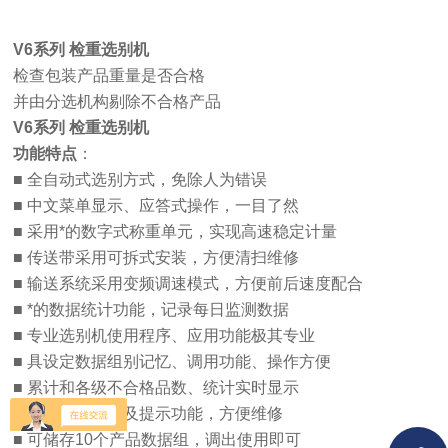
V6系列
检重选别机
检查包装产品重量是否合格
并由分选机构剔除不合格产品
V6系列
检重选别机
功能特点
：
■
全自动式选别方式，免除人为错误
■
中文菜单显示、应答式操作，一目了然
■
采用*的数字式称重单元，实现高速稳定计量
■
传送带采用可拆式安装，方便清扫维修
■
输送系统采用变频调速模式，方便前后速度配合
■
*的数据统计功能，记录每日监测数据
■
专业选别机使用程序、应用功能极其专业
■
具设定数据组别记忆、调用功能、操作方便
■
累计和各级不合格品数、统计实时显示
■
自我故障诊断及提示功能，方便维修
■
可储存10个产品数据组，调出使用即可