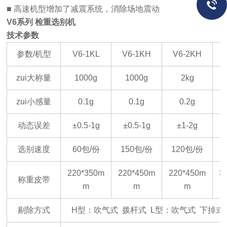
■
高速机型增加了减震系统，消除场地震动
V6系列
检重选别机
技术参数
参数/机型
V6-1KL
V6-1KH
V6-2KH
V
zui大称量
1000g
1000g
2kg
zui小感量
0.1g
0.1g
0.2g
动态误差
±0.5-1g
±0.5-1g
±1-2g
选别速度
60包/份
150包/份
120包/份
220*350m
220*450m
220*450m
3
称重皮带
m
m
m
剔除方式
H型：吹气式 拨杆式 L型：吹气式 下掉式