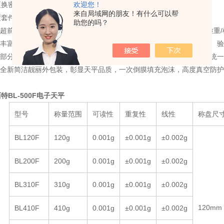
更换密
欢迎您！
来自局域网的朋友！有什么可以帮
度套件和手工计算，极大节约了购买成本和测量时间。
助您的吗？
● 超前的重量/密度上下限报警功能，让BL-F天平不仅可以称重，实时检重
● 丰富的应用模式并存，让试剂配比、样品配方、库存控制、零件打包、
● 部分1mg天平配备不锈钢砝码，方便随时校准，更使得检测标准达到统
● 全新简洁靓丽外包装，彰显天平品质，一次倒膜填充泡沫，高度真空防
特BL-500F电子天平
型号
称量范围
可读性
重复性
线性
称盘尺
BL120F
120g
0.001g
±0.001g
±0.002g
BL200F
200g
0.001g
±0.001g
±0.002g
BL310F
310g
0.001g
±0.001g
±0.002g
120mm
BL410F
410g
0.001g
±0.001g
±0.002g