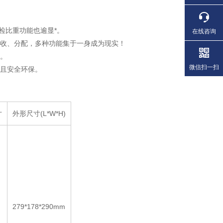
/检比重功能也逾显*。
在线咨询
验收、分配，多种功能集于一身成为现实！
一。
微信扫一扫
护且安全环保。
寸
外形尺寸(L*W*H)
279*178*290mm