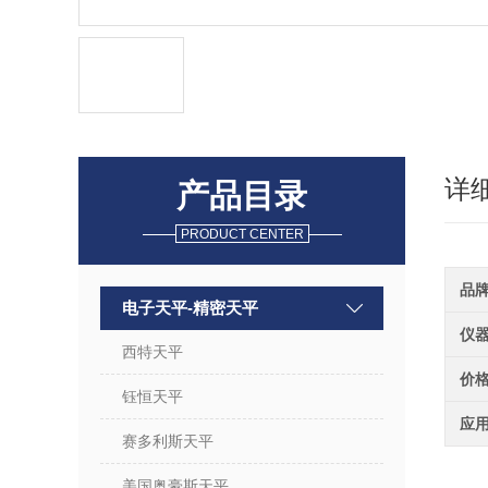
详
产品目录
PRODUCT CENTER
品
电子天平-精密天平
仪
西特天平
价
钰恒天平
应
赛多利斯天平
美国奥豪斯天平