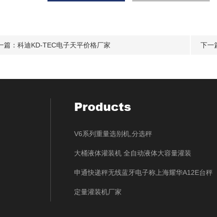
一篇：
科迪KD-TEC电子天平价格厂家
下一
Products
V6系列重量选别机,分选秤
大桶液体灌装机 全自动液体大容量灌装
申通快递秤无线蓝牙电子称上海耀华A12E台秤
定量灌装机厂家