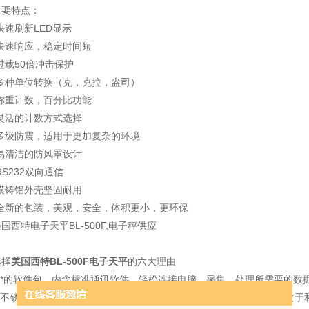
主要特点：
快速刷新LED显示
*快速响应，稳定时间短
过载50倍冲击保护
*多种单位转换（克，克拉，盎司）
*称重计数，百分比功能
*灵活的计数方式选择
*多级防震，适用于更加复杂的环境
*易清洁的防风罩设计
RS232双向通信
*模铸铝外壳坚固耐用
*全新的包装，美观，安全，体积更小，更环保
国西特电子天平BL-500F,电子秤供应
选择
美国西特BL-500F电子天平
的六大理由
● *的软件包，内含标准通讯软件，轻松连接电脑，采集、处理所需要的数
● 不锈钢密度组件及全新密度直读功能，一套密度组件即可测量比重大于