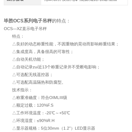
毕胜OCS系列电子吊秤
的特点：
OCS—XZ直示电子吊秤
特点：
△良好的动态称重性能，不因重物的晃动而影响称重结果；
△集成度高，具备很高的可靠性；
△自动关机功能；
△自动记录zui近13个称重记录并不受断电影响；
△可选配无线遥控器；
△可选配高温隔热和防腐型。
技术指示：
△称重准确度：符合OIMLIII级
△额定过载：120%F.S
△工作环境温度：-20℃～+50℃
△环境湿度：≤90%R.H
△显示器规格：5位30mm（1.2"）LED显示器