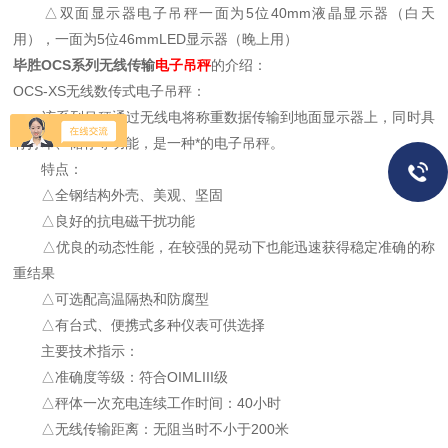
△双面显示器电子吊秤一面为5位40mm液晶显示器（白天
用），一面为5位46mmLED显示器（晚上用）
毕胜OCS系列无线传输
电子吊秤
的介绍：
OCS-XS无线数传式电子吊秤：
该系列吊秤通过无线电将称重数据传输到地面显示器上，同时具
有打印、储存等功能，是一种*的电子吊秤。
特点：
△全钢结构外壳、美观、坚固
△良好的抗电磁干扰功能
△优良的动态性能，在较强的晃动下也能迅速获得稳定准确的称
重结果
△可选配高温隔热和防腐型
△有台式、便携式多种仪表可供选择
主要技术指示：
△准确度等级：符合OIMLIII级
△秤体一次充电连续工作时间：40小时
△无线传输距离：无阻当时不小于200米