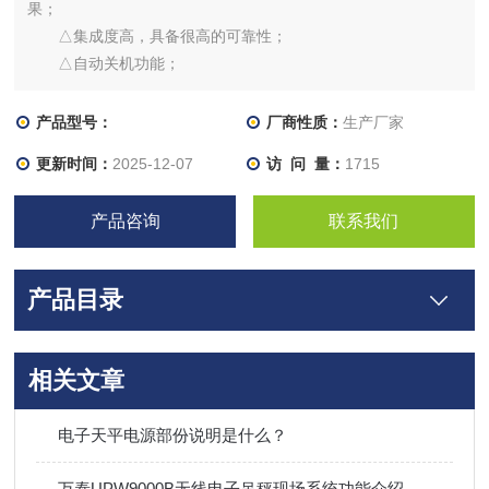
果；
△集成度高，具备很高的可靠性；
△自动关机功能；
△自动记录Z近13个称重记录并不受断电影响；
产品型号：
厂商性质：
生产厂家
更新时间：
2025-12-07
访 问 量：
1715
产品咨询
联系我们
产品目录
相关文章
电子天平电源部份说明是什么？
万泰UPW9000B无线电子吊秤现场系统功能介绍