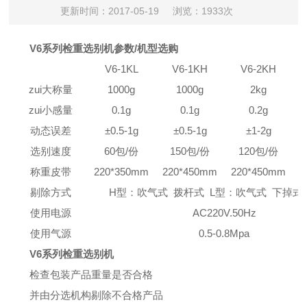
更新时间：2017-05-19
浏览：1933次
V6系列检重选别机参数/机型选购
V6-1KL
V6-1KH
V6-2KH
zui大称量
1000g
1000g
2kg
zui小感量
0.1g
0.1g
0.2g
动态误差
±0.5-1g
±0.5-1g
±1-2g
选别速度
60包/份
150包/份
120包/份
称重皮带
220*350mm
220*450mm
220*450mm
3
剔除方式
H型：吹气式 拨杆式 L型：吹气式 下掉式
使用电源
AC220V.50Hz
使用气源
0.5-0.8Mpa
V6系列检重选别机
检查包装产品重量是否合格
并由分选机构剔除不合格产品