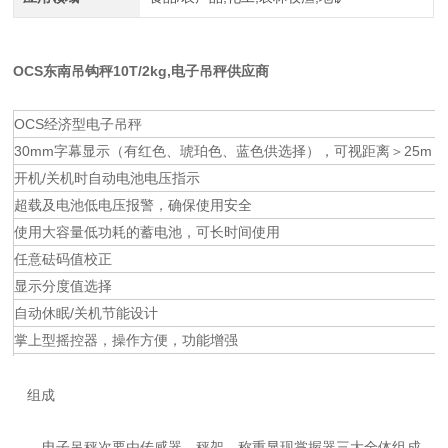
OCS东南吊钩秤10T/2kg
,电子吊秤供应商
OCS经济型电子吊秤
30mm字幕显示（有红色、琥珀色、蓝色供选择），可视距离＞25m
开机/关机时自动电池电压指示
超载及电池低电压报警，确保使用安全
使用大容量低功耗的蓄电池，可长时间使用
任意砝码值校正
显示分度值选择
自动休眠/关机节能设计
掌上型摇控器，操作方便，功能增强
组成
电子吊秤次要由传感器、秤架、称重显现掌握器三大全体组成，