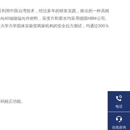
是我司利用中国台湾技术，经过多年的研发实践，推出的一种高精
N-A(40镉镍锰A)作材料，应变片和胶水均采用德国HBM公司。
大学力学固体实验室两家机构的安全拉力测试，均通过300％
砝码校正功能。
电话
在线咨询