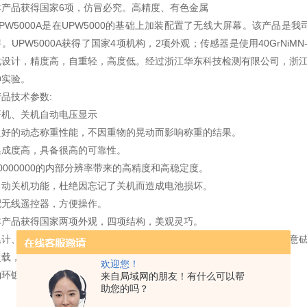
本产品获得国家6项，仿冒必究。高精度、有色金属
UPW5000A是在UPW5000的基础上加装配置了无线大屏幕。该产品
。UPW5000A获得了国家4项机构，2项外观；传感器是使用40GrNiM
化设计，精度高，自重轻，高度低。经过浙江华东科技检测有限公司，浙江
伸实验。
产品技术参数:
开机、关机自动电压显示
良好的动态称重性能，不因重物的晃动而影响称重的结果。
集成度高，具备很高的可靠性。
10000000的内部分辨率带来的高精度和高稳定度。
自动关机功能，杜绝因忘记了关机而造成电池损坏。
配无线遥控器，方便操作。
本产品获得国家两项外观，四项结构，美观灵巧。
累计、自动累计，去皮，远距离去皮，数值保持，显示分度值选择、任意
超载，欠载提醒显示，低电压报警，电池容量低于10%时报警。
欢迎您！
钩环镀铬处理，光洁防锈。
来自局域网的朋友！有什么可以帮
助您的吗？