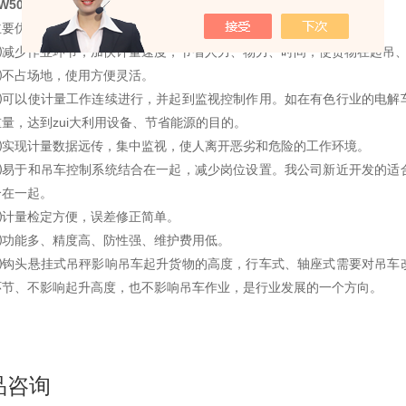
W5000A吊秤价格,电子吊秤*
主要优、缺点
⑴减少作业环节，加快计量速度，节省人力、物力、时间，使货物在起吊
⑵不占场地，使用方便灵活。
⑶可以使计量工作连续进行，并起到监视控制作用。如在有色行业的电解
量，达到zui大利用设备、节省能源的目的。
⑷实现计量数据远传，集中监视，使人离开恶劣和危险的工作环境。
⑸易于和吊车控制系统结合在一起，减少岗位设置。我公司新近开发的适
合在一起。
⑹计量检定方便，误差修正简单。
⑺功能多、精度高、防性强、维护费用低。
⑻钩头悬挂式吊秤影响吊车起升货物的高度，行车式、轴座式需要对吊车
环节、不影响起升高度，也不影响吊车作业，是行业发展的一个方向。
品咨询