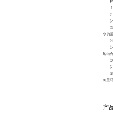
P
水的重
地结
称重
产