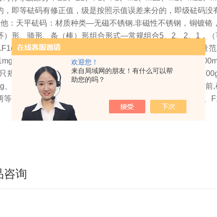
的，即等砝码有修正值，级是按照示值误差来分的，即级砝码没
其他：天平砝码：材质种类—无磁不锈钢.非磁性不锈钢，铜镀铬
环）形、骑形、条（棒）形组合形式—常规组合5、2、2、1，（可
.F1(三级允差).F2(四级).M1(五级).M2(六级)成套规格（质量范围）2
~1mg、1kg~1mg、500g~1mg、200g~1mg、100g~1mg、500
欢迎您！
来自局域网的朋友！有什么可以帮
只规格（标称值）20kg、10kg、5kg、2kg、1kg、500g、200g
助您的吗？
mg、100mg、50mg、20mg、10mg、5mg、2mg、1mg3、
两等九级共十一个等级,其中包括了一等、二等、E1级、E2级、F1
品咨询