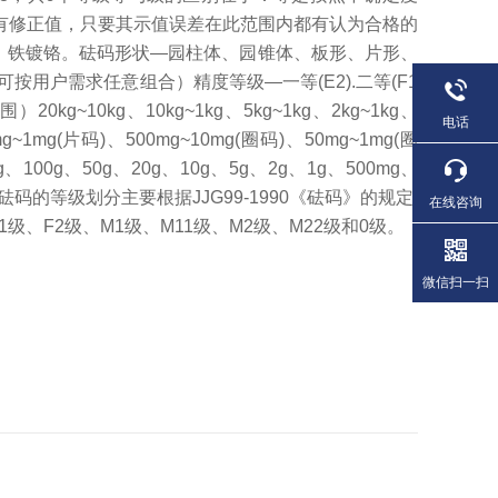
有修正值，只要其示值误差在此范围内都有认为合格的
，铁镀铬。砝码形状—园柱体、园锥体、板形、片形、
按用户需求任意组合）精度等级—一等(E2).二等(F1
0kg~10kg、10kg~1kg、5kg~1kg、2kg~1kg、
电话
mg~1mg(片码)、500mg~10mg(圈码)、50mg~1mg(圈
、100g、50g、20g、10g、5g、2g、1g、500mg、
目前,砝码的等级划分主要根据JJG99-1990《砝码》的规定,
在线咨询
级、F2级、M1级、M11级、M2级、M22级和0级。
微信扫一扫