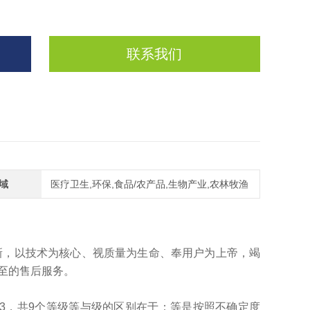
联系我们
域
医疗卫生,环保,食品/农产品,生物产业,农林牧渔
创新，以技术为核心、视质量为生命、奉用户为上帝，竭
至的售后服务。
2、M3，共9个等级等与级的区别在于：等是按照不确定度