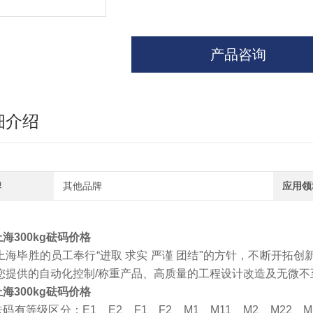
产品咨询
细介绍
牌
其他品牌
应用领
上海300kg砝码价格
上海毕胜的员工奉行“进取 求实 严谨 团结"的方针，不断开拓
您提供的自动化控制/称重产品、高质量的工程设计改造及无微不
上海300kg砝码价格
砝码有等级区分：E1、E2、F1、F2、M1、M11、M2、M2